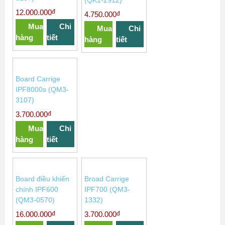
(QK1-2912)
đ
12.000.000
đ
4.750.000
Mua
Chi
Mua
Chi
hàng
tiết
hàng
tiết
Board Carrige
IPF8000s (QM3-
3107)
đ
3.700.000
Mua
Chi
hàng
tiết
Board điều khiển
Broad Carrige
chính IPF600
IPF700 (QM3-