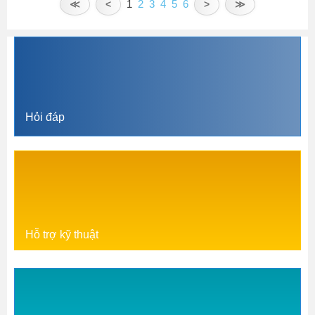
1
2
3
4
5
6
≪
<
>
≫
Hỏi đáp
Hỗ trợ kỹ thuật