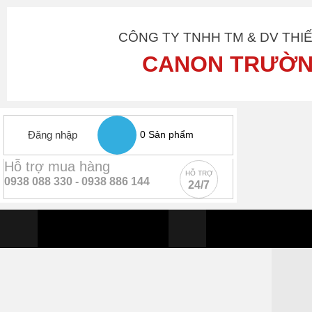
CÔNG TY TNHH TM & DV THI
CANON TRƯỜN
Đăng nhập
0
Sản phẩm
Hỗ trợ mua hàng
HỖ TRỢ
0938 088 330 -
0938 886 144
24/7