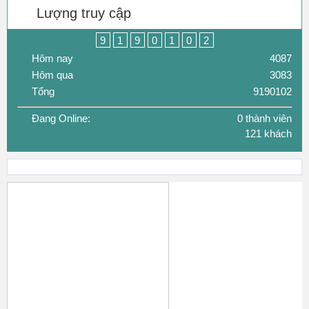
Máy Scan & Máy Fax
Lượng truy cập
9
1
9
0
1
0
2
Hôm nay
4087
Hôm qua
3083
Tổng
9190102
Đang Online:
0 thành viên
121 khách