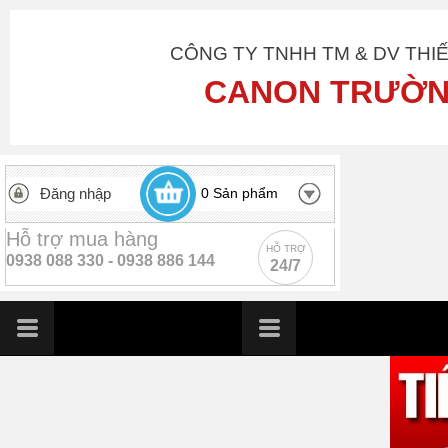
CÔNG TY TNHH TM & DV THI
CANON TRƯỜN
Đăng nhập
0
Sản phẩm
Hỗ trợ mua hàng
HỖ TRỢ
0938 088 330 -
0938 886 144
24/7