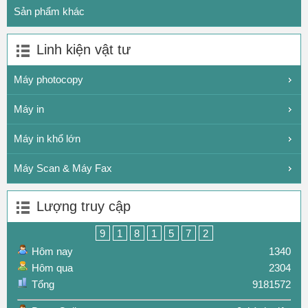
Sản phẩm khác
Linh kiện vật tư
Máy photocopy
Máy in
Máy in khổ lớn
Máy Scan & Máy Fax
Lượng truy cập
9
1
8
1
5
7
2
Hôm nay
1340
Hôm qua
2304
Tổng
9181572