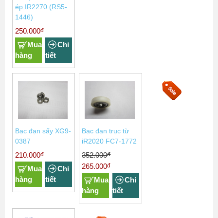
ép IR2270 (RS5-
1446)
đ
250.000
Mua
Chi
hàng
tiết
Bạc đạn sấy XG9-
Bạc đạn trục từ
0387
iR2020 FC7-1772
đ
đ
210.000
352.000
đ
265.000
Mua
Chi
hàng
tiết
Mua
Chi
hàng
tiết