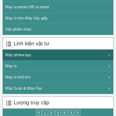
Máy scanner-DR scanner
Máy in kim-Máy hủy giấy
Sản phẩm khác
Linh kiện vật tư
Máy photocopy
Máy in
Máy in khổ lớn
Máy Scan & Máy Fax
Lượng truy cập
9
1
8
8
8
9
9