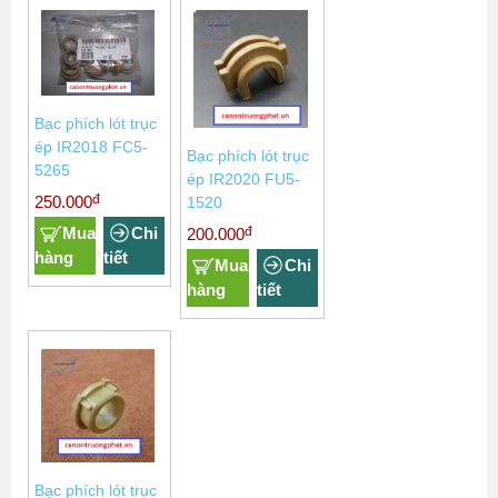
Bạc phích lót trục
ép IR2018 FC5-
Bạc phích lót trục
5265
ép IR2020 FU5-
đ
250.000
1520
Mua
Chi
đ
200.000
hàng
tiết
Mua
Chi
hàng
tiết
Bạc phích lót trục