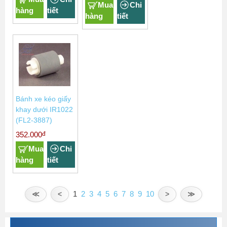
Mua
Chi
hàng
tiết
hàng
tiết
Bánh xe kéo giấy
khay dưới IR1022
(FL2-3887)
đ
352.000
Mua
Chi
hàng
tiết
1
2
3
4
5
6
7
8
9
10
≪
<
>
≫