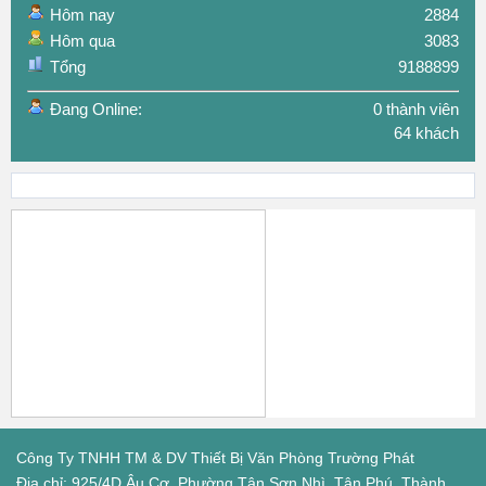
Hôm nay
2884
Hôm qua
3083
Tổng
9188899
Đang Online:
0 thành viên
64 khách
Công Ty TNHH TM & DV Thiết Bị Văn Phòng Trường Phát
Địa chỉ: 925/4D Âu Cơ, Phường Tân Sơn Nhì, Tân Phú, Thành