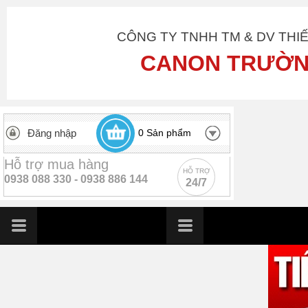
CÔNG TY TNHH TM & DV THI
CANON TRƯỜN
Đăng nhập
0
Sản phẩm
Hỗ trợ mua hàng
HỖ TRỢ
0938 088 330 -
0938 886 144
24/7