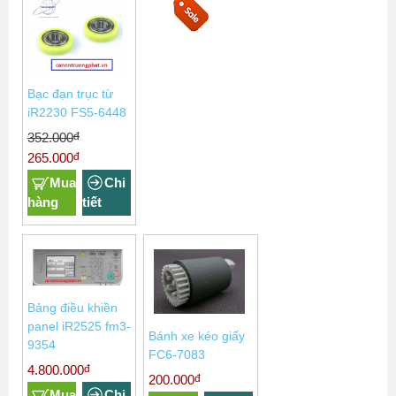
Bạc đạn trục từ
iR2230 FS5-6448
đ
352.000
đ
265.000
Mua
Chi
hàng
tiết
Bảng điều khiền
panel iR2525 fm3-
Bánh xe kéo giấy
9354
FC6-7083
đ
4.800.000
đ
200.000
Mua
Chi