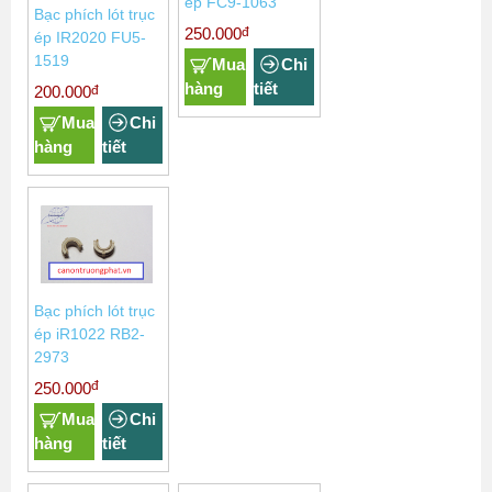
ép FC9-1063
Bạc phích lót trục
đ
250.000
ép IR2020 FU5-
1519
Mua
Chi
hàng
tiết
đ
200.000
Mua
Chi
hàng
tiết
Bạc phích lót trục
ép iR1022 RB2-
2973
đ
250.000
Mua
Chi
hàng
tiết