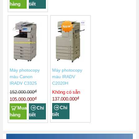
hàng
tiết
Máy photocopy
Máy photocopy
màu Canon
màu IRADV
IRADV C3325
C2020H
đ
152.000.000
Không có sẵn
đ
137.000.000
đ
105.000.000
Chi
Mua
Chi
tiết
hàng
tiết