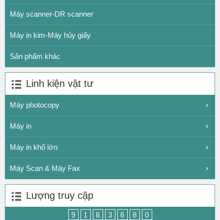
Máy scanner-DR scanner
Máy in kim-Máy hủy giấy
Sản phẩm khác
Linh kiện vật tư
Máy photocopy
Máy in
Máy in khổ lớn
Máy Scan & Máy Fax
Lượng truy cập
9
1
8
3
6
8
0