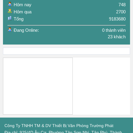
Hôm nay
748
Hôm qua
2700
Tổng
9183680
Đang Online:
0 thành viên
23 khách
Công Ty TNHH TM & DV Thiết Bị Văn Phòng Trường Phát
Địa chỉ: 925/4D Âu Cơ, Phường Tân Sơn Nhì, Tân Phú, Thành