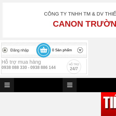
CÔNG TY TNHH TM & DV THI
CANON TRƯỜN
Đăng nhập
0
Sản phẩm
Hỗ trợ mua hàng
HỖ TRỢ
0938 088 330 -
0938 886 144
24/7