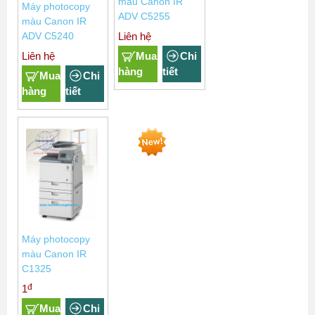
màu Canon IR
Máy photocopy
ADV C5255
màu Canon IR
Liên hệ
ADV C5240
Mua
Chi
Liên hệ
hàng
tiết
Mua
Chi
hàng
tiết
Máy photocopy
màu Canon IR
C1325
đ
1
Mua
Chi