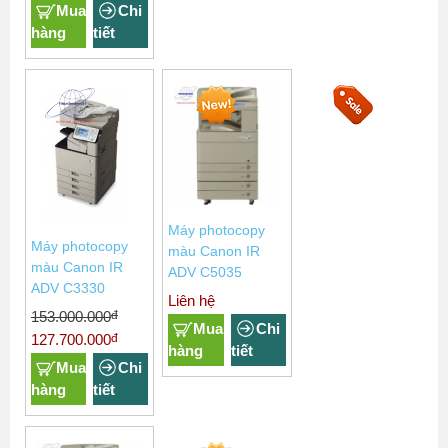
Mua
Chi
hàng
tiết
Máy photocopy
Máy photocopy
màu Canon IR
màu Canon IR
ADV C5035
ADV C3330
Liên hệ
đ
153.000.000
Mua
Chi
đ
127.700.000
hàng
tiết
Mua
Chi
hàng
tiết