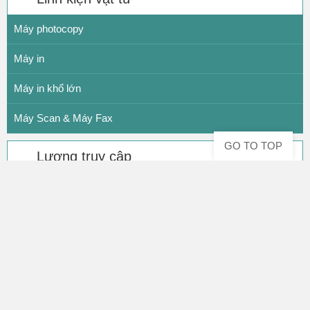
Máy photocopy
Máy in
Máy in khổ lớn
Máy Scan & Máy Fax
GO TO TOP
Lượng truy cập
9
1
9
1
6
6
2
Hôm nay
562
Hôm qua
5085
Tổng
9191662
Đang Online:
0 thành viên
17 khách