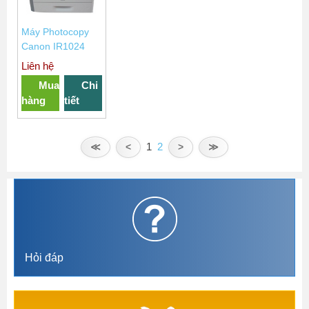
Máy Photocopy
Canon IR1024
Liên hệ
Mua
Chi
hàng
tiết
1
2
≪
<
>
≫
Hỏi đáp