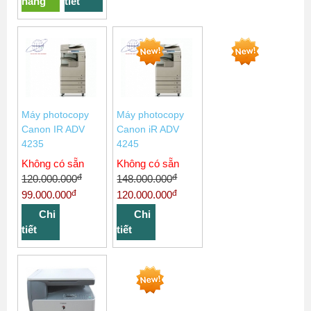
hàng
tiết
Máy photocopy
Máy photocopy
Canon IR ADV
Canon iR ADV
4235
4245
Không có sẵn
Không có sẵn
đ
đ
120.000.000
148.000.000
đ
đ
99.000.000
120.000.000
Chi
Chi
tiết
tiết