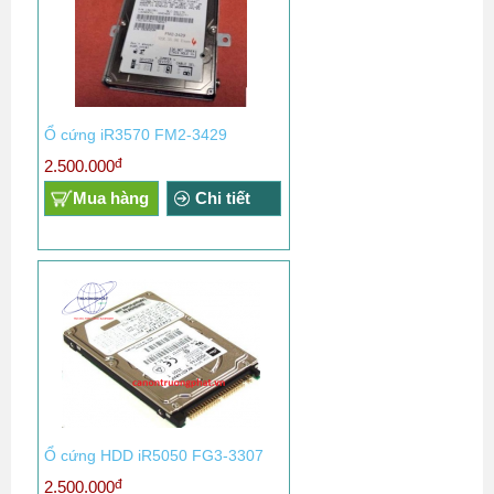
Ổ cứng iR3570 FM2-3429
đ
2.500.000
Mua hàng
Chi tiết
Ổ cứng HDD iR5050 FG3-3307
đ
2.500.000