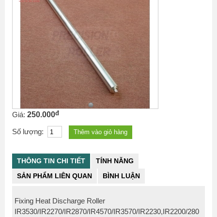
đ
Giá:
250.000
Số lượng:
THÔNG TIN CHI TIẾT
TÍNH NĂNG
SẢN PHẨM LIÊN QUAN
BÌNH LUẬN
Fixing Heat Discharge Roller
IR3530/IR2270/IR2870/IR4570/IR3570/IR2230,IR2200/280