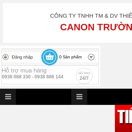
CÔNG TY TNHH TM & DV THI
CANON TRƯỜN
Đăng nhập
0
Sản phẩm
Hỗ trợ mua hàng
HỖ TRỢ
0938 088 330 -
0938 886 144
24/7