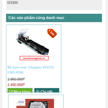
0/3300
Các sản phẩm cùng danh mục
Bộ bơm mực (Hopper) iR3225
FM3-4396
đ
2.950.000
đ
2.450.000
Mua hàng
Chi tiết