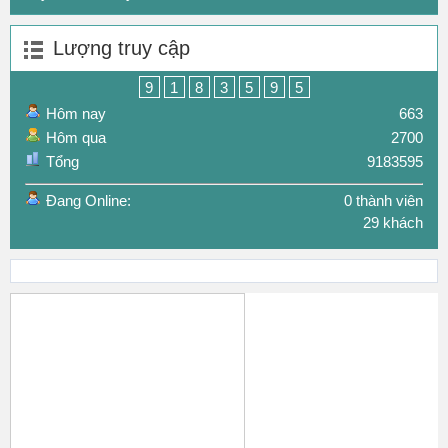
Lượng truy cập
9
1
8
3
5
9
5
Hôm nay
663
Hôm qua
2700
Tổng
9183595
Đang Online:
0 thành viên
29 khách