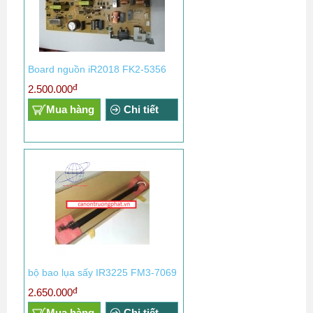
Board nguồn iR2018 FK2-5356
đ
2.500.000
Mua hàng
Chi tiết
bộ bao lụa sấy IR3225 FM3-7069
đ
2.650.000
Mua hàng
Chi tiết