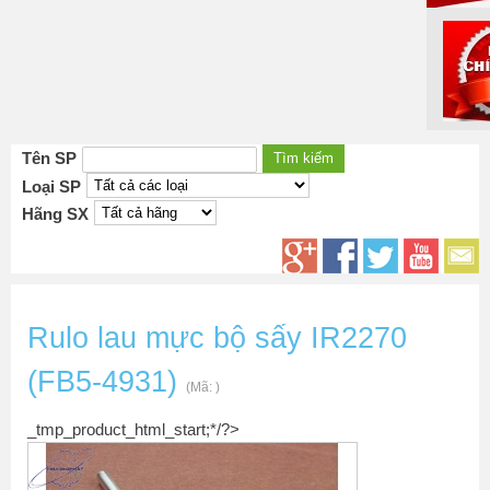
Tên SP
Loại SP
Hãng SX
Rulo lau mực bộ sấy IR2270
(FB5-4931)
(Mã:
)
_tmp_product_html_start;*/?>