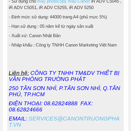
- Sử dụng cho
máy photocopy màu Canon
iR ADV C5045 ,
iR ADV C5051, iR ADV C5255, iR ADV 5250
- Định mức sử dụng: 44000 trang A4 (phủ mực 5%)
- Hạn sử dụng : 05 năm kể từ ngày sản xuất
- Xuất xứ: Canon Nhật Bản
- Nhập khẩu : Công ty TNHH Canon Marketing Việt Nam
Liên hệ:
CÔNG TY TNHH TM&DV THIẾT BỊ
VĂN PHÒNG TRƯỜNG PHÁT
250 TÂN SƠN NHÌ, P.TÂN SƠN NHÌ, Q.TÂN
PHÚ, TP.HCM
ĐIỆN THOẠI: 08.62824888 FAX:
08.62824666
EMAIL:
SERVICES@CANONTRUONGPHA
T.VN