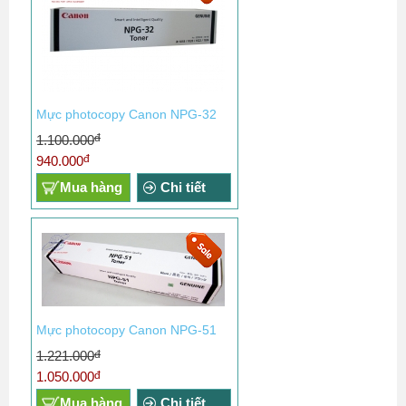
Mực photocopy Canon NPG-32
đ
1.100.000
đ
940.000
Mua hàng
Chi tiết
Mực photocopy Canon NPG-51
đ
1.221.000
đ
1.050.000
Mua hàng
Chi tiết