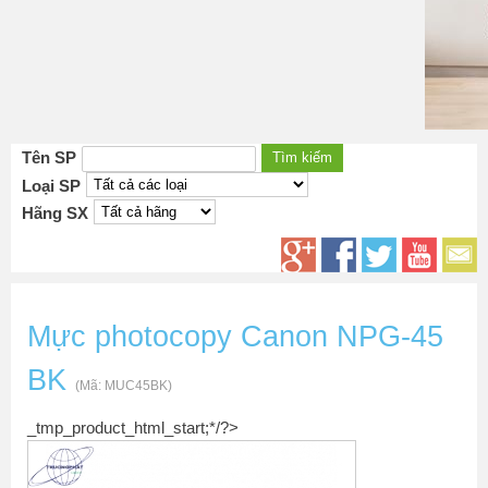
Tên SP
Loại SP
Hãng SX
Mực photocopy Canon NPG-45
BK
(Mã:
MUC45BK
)
_tmp_product_html_start;*/?>