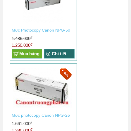
Mực Photocopy Canon NPG-50
đ
1.486.000
đ
1.250.000
Mua hàng
Chi tiết
Mực photocopy Canon NPG-26
đ
1.661.000
đ
1.380.000