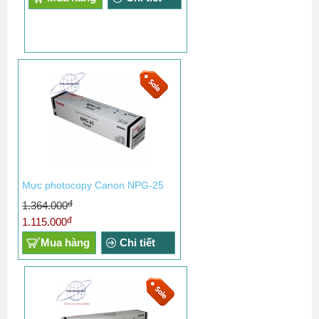
Mực photocopy Canon NPG-25
đ
1.364.000
đ
1.115.000
Mua hàng
Chi tiết