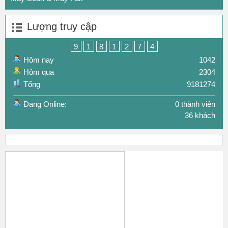
Lượng truy cập
9
1
8
1
2
7
4
Hôm nay
1042
Hôm qua
2304
Tổng
9181274
Đang Online:
0 thành viên
36 khách