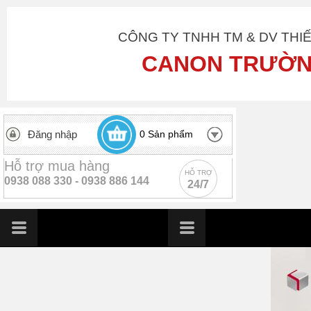
CÔNG TY TNHH TM & DV THI
CANON TRƯỜN
Đăng nhập
0
Sản phẩm
Hỗ trợ mua hàng
HỖ TRỢ
0938 088 330 -
0938 886 144
24/7