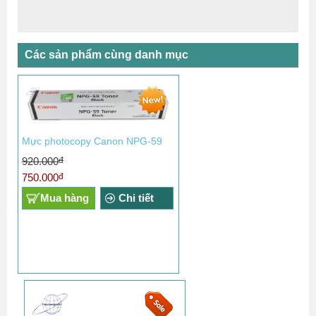
Các sản phẩm cùng danh mục
Mực photocopy Canon NPG-59
đ
920.000
đ
750.000
Mua hàng
Chi tiết