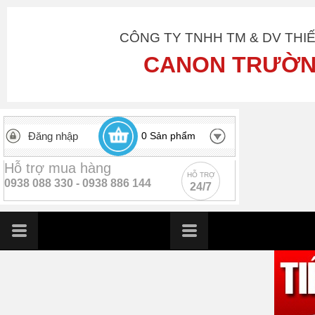
CÔNG TY TNHH TM & DV THI
CANON TRƯỜN
Đăng nhập
0
Sản phẩm
Hỗ trợ mua hàng
HỖ TRỢ
0938 088 330 -
0938 886 144
24/7