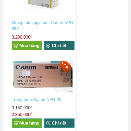
Mực photocopy màu Canon NPG-
35Y
đ
3.200.000
Mua hàng
Chi tiết
Trống hình Canon NPG-28
đ
3.150.000
đ
2.850.000
Mua hàng
Chi tiết