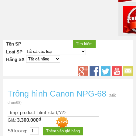
Tên SP
Loại SP
Hãng SX
Trống hình Canon NPG-68
(Mã:
drum68
)
_tmp_product_html_start;*/?>
đ
Giá:
3.300.000
Số lượng: