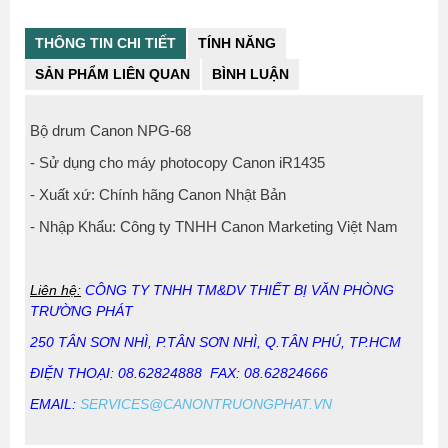
THÔNG TIN CHI TIẾT
TÍNH NĂNG
SẢN PHẨM LIÊN QUAN
BÌNH LUẬN
Bộ drum Canon NPG-68
- Sử dụng cho máy photocopy Canon iR1435
- Xuất xứ: Chính hãng Canon Nhật Bản
- Nhập Khẩu: Công ty TNHH Canon Marketing Việt Nam
Liên hệ:
CÔNG TY TNHH TM&DV THIẾT BỊ VĂN PHÒNG
TRƯỜNG PHÁT
250 TÂN SƠN NHÌ, P.TÂN SƠN NHÌ, Q.TÂN PHÚ, TP.HCM
ĐIỆN THOẠI: 08.62824888 FAX: 08.62824666
EMAIL:
SERVICES@CANONTRUONGPHAT.VN