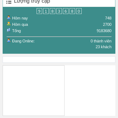
Lượng truy cập
9
1
8
3
6
8
0
Hôm nay
748
Hôm qua
2700
Tổng
9183680
Đang Online:
0 thành viên
23 khách