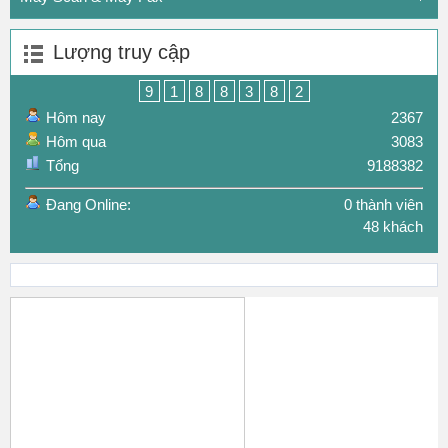
Lượng truy cập
9
1
8
8
3
8
2
Hôm nay
2367
Hôm qua
3083
Tổng
9188382
Đang Online:
0 thành viên
48 khách