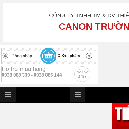
CÔNG TY TNHH TM & DV THI
CANON TRƯỜN
Đăng nhập
0
Sản phẩm
Hỗ trợ mua hàng
HỖ TRỢ
0938 088 330 -
0938 886 144
24/7