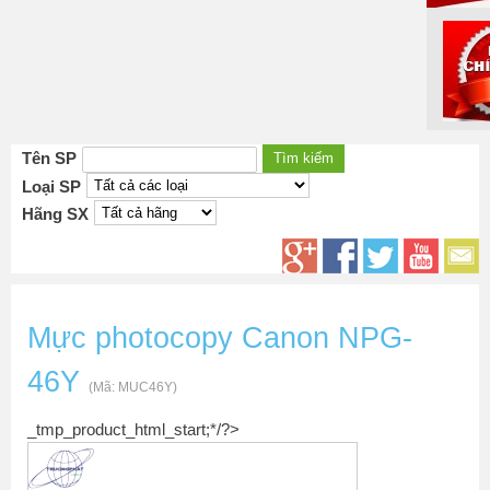
Tên SP
Loại SP
Hãng SX
Mực photocopy Canon NPG-
46Y
(Mã:
MUC46Y
)
_tmp_product_html_start;*/?>