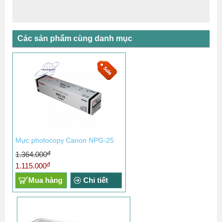
Các sản phẩm cùng danh mục
Mực photocopy Canon NPG-25
đ
1.364.000
đ
1.115.000
Mua hàng
Chi tiết