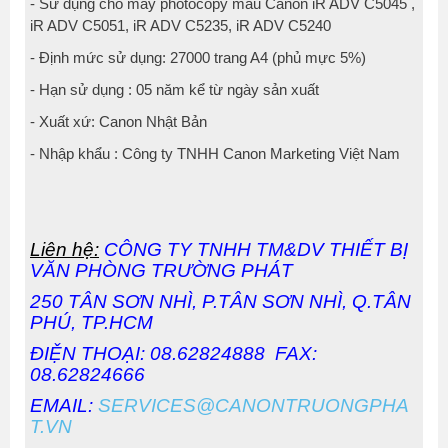
- Sử dụng cho máy photocopy màu Canon iR ADV C5045 ,
iR ADV C5051, iR ADV C5235, iR ADV C5240
- Định mức sử dụng: 27000 trang A4 (phủ mực 5%)
- Hạn sử dụng : 05 năm kể từ ngày sản xuất
- Xuất xứ: Canon Nhật Bản
- Nhập khẩu : Công ty TNHH Canon Marketing Việt Nam
Liên hệ:
CÔNG TY TNHH TM&DV THIẾT BỊ
VĂN PHÒNG TRƯỜNG PHÁT
250 TÂN SƠN NHÌ, P.TÂN SƠN NHÌ, Q.TÂN
PHÚ, TP.HCM
ĐIỆN THOẠI: 08.62824888 FAX:
08.62824666
EMAIL:
SERVICES@CANONTRUONGPHA
T.VN